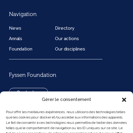
Navigation
News
Directory
Annals
Our actions
Foundation
Our disciplines
Fyssen Foundation
Contact us
Gérer le consentement
+33(0)1 42 97 53 16
Pour offrir les meilleures expériences, nous utilisons des technologies telles
que les cookies pour stocker et/ou accéder aux informations des appareils.
194, rue de Rivoli 75001 Paris France
Le fait de consentir à ces technologies nous permettra de traiter des données
telles que le comportement de navigation ou les ID uniques sur ce site. Le