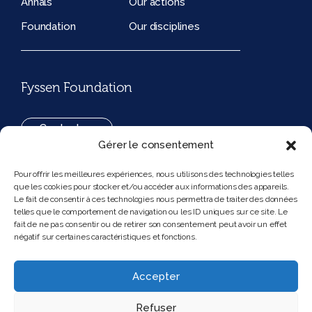
Annals
Our actions
Foundation
Our disciplines
Fyssen Foundation
Contact us
Gérer le consentement
+33(0)1 42 97 53 16
Pour offrir les meilleures expériences, nous utilisons des technologies telles
que les cookies pour stocker et/ou accéder aux informations des appareils.
194, rue de Rivoli 75001 Paris France
Le fait de consentir à ces technologies nous permettra de traiter des données
telles que le comportement de navigation ou les ID uniques sur ce site. Le
fait de ne pas consentir ou de retirer son consentement peut avoir un effet
négatif sur certaines caractéristiques et fonctions.
Follow us
Instagram
Bluesky
Accepter
Refuser