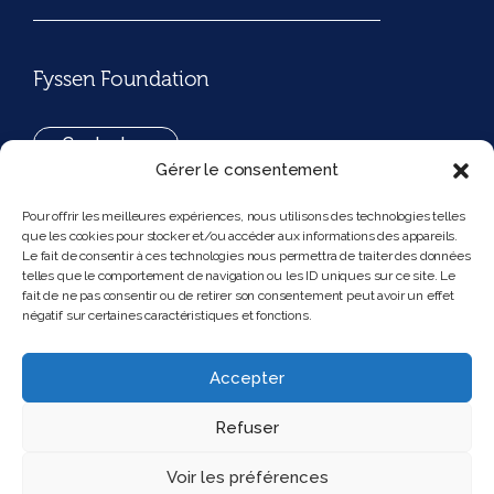
Fyssen Foundation
Contact us
Gérer le consentement
+33(0)1 42 97 53 16
Pour offrir les meilleures expériences, nous utilisons des technologies telles
que les cookies pour stocker et/ou accéder aux informations des appareils.
194, rue de Rivoli 75001 Paris France
Le fait de consentir à ces technologies nous permettra de traiter des données
telles que le comportement de navigation ou les ID uniques sur ce site. Le
fait de ne pas consentir ou de retirer son consentement peut avoir un effet
négatif sur certaines caractéristiques et fonctions.
Follow us
Instagram
Bluesky
Accepter
Refuser
Voir les préférences
2025 Feel and clic
Legal Notice