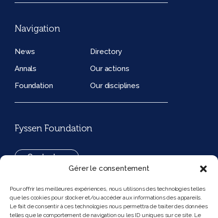
Navigation
News
Directory
Annals
Our actions
Foundation
Our disciplines
Fyssen Foundation
Contact us
Gérer le consentement
+33(0)1 42 97 53 16
Pour offrir les meilleures expériences, nous utilisons des technologies telles
que les cookies pour stocker et/ou accéder aux informations des appareils.
194, rue de Rivoli 75001 Paris France
Le fait de consentir à ces technologies nous permettra de traiter des données
telles que le comportement de navigation ou les ID uniques sur ce site. Le