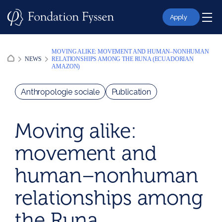
Skip
to
Apply
content
MOVING ALIKE: MOVEMENT AND HUMAN–NONHUMAN
NEWS
RELATIONSHIPS AMONG THE RUNA (ECUADORIAN
AMAZON)
Anthropologie sociale
Publication
Moving alike:
movement and
human–nonhuman
relationships among
the Runa