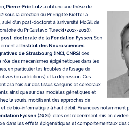
on,
Pierre-Eric Lutz
a obtenu une thèse de
 sous la direction du Pr Brigitte Kieffer à
 suivi d’un post-doctorat à l’université McGill de
oratoire du Pr Gustavo Turecki (2013-2018),
 post-doctorale de la Fondation Fyssen
. Son
ement à l’
Institut des Neurosciences
égratives de Strasbourg (INCI, CNRS)
des
 le rôle des mécanismes épigénétiques dans les
es, en particulier les troubles de l’usage de
ives (ou addictions) et la dépression. Ces
nt à la fois sur des tissus sanguins et cérébraux
ents, ainsi que sur des modèles génétiques et
z la souris, mobilisent des approches de
e et de bio-informatique à haut débit. Financées notamment 
ndation Fyssen (2021)
, elles ont récemment mis en éviden
exe dans les effets épigénétiques et comportementaux des