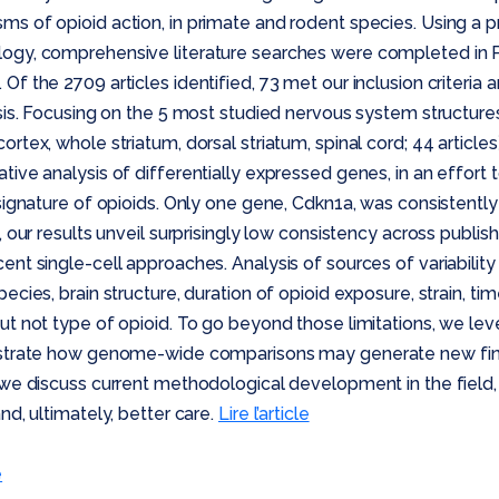
s of opioid action, in primate and rodent species. Using a p
logy, comprehensive literature searches were completed i
Of the 2709 articles identified, 73 met our inclusion criteria
ysis. Focusing on the 5 most studied nervous system structure
rtex, whole striatum, dorsal striatum, spinal cord; 44 articles
ive analysis of differentially expressed genes, in an effort t
 signature of opioids. Only one gene, Cdkn1a, was consistently 
y, our results unveil surprisingly low consistency across publ
ent single-cell approaches. Analysis of sources of variability
ecies, brain structure, duration of opioid exposure, strain, tim
ut not type of opioid. To go beyond those limitations, we le
lustrate how genome-wide comparisons may generate new fi
 we discuss current methodological development in the field, 
nd, ultimately, better care.
Lire l’article
e