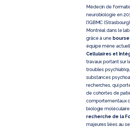
Médecin de formati
neurobiologie en 2012
l’IGBMC (Strasbourg),
Montréal dans le lab
grâce à une
bourse
équipe mène actuell
Cellulaires et Int
travaux portant sur
troubles psychiatriqu
substances psychoact
recherches, qui porte
de cohortes de pati
comportementaux che
biologie moléculair
recherche de la Fo
majeures liées au s