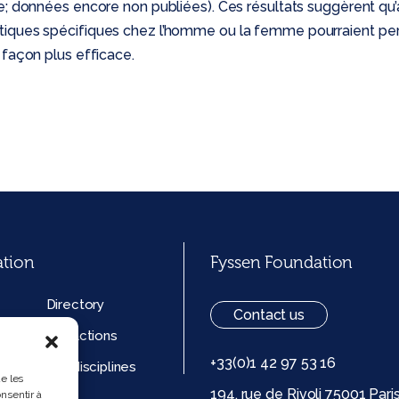
e; données encore non publiées). Ces résultats suggèrent qu
iques spécifiques chez l’homme ou la femme pourraient per
 façon plus efficace.
ation
Fyssen Foundation
Directory
Contact us
Our actions
+33(0)1 42 97 53 16
ion
Our disciplines
ue les
194, rue de Rivoli 75001 Pari
nsentir à