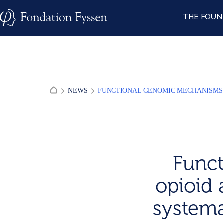
Skip
THE FOUN
to
content
NEWS
FUNCTIONAL GENOMIC MECHANISMS O
Func
opioid 
systema