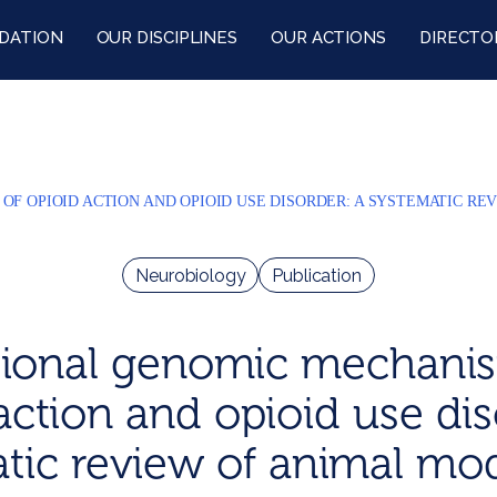
DATION
OUR DISCIPLINES
OUR ACTIONS
DIRECTO
F OPIOID ACTION AND OPIOID USE DISORDER: A SYSTEMATIC R
Neurobiology
Publication
tional genomic mechanis
action and opioid use dis
tic review of animal mo