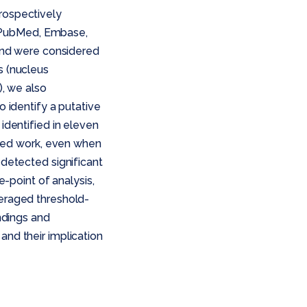
rospectively
n PubMed, Embase,
 and were considered
s (nucleus
), we also
o identify a putative
identified in eleven
ished work, even when
 detected significant
e-point of analysis,
veraged threshold-
ndings and
and their implication