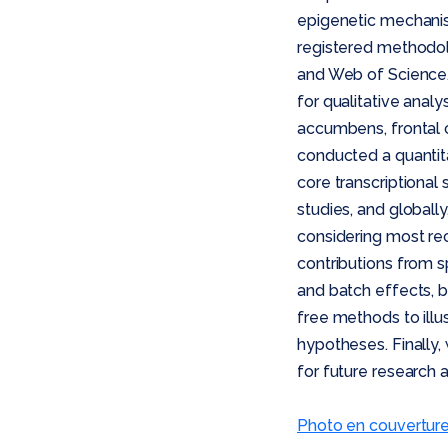
epigenetic mechanism
registered methodo
and Web of Science. 
for qualitative anal
accumbens, frontal co
conducted a quantitat
core transcriptional
studies, and globall
considering most rec
contributions from sp
and batch effects, b
free methods to il
hypotheses. Finally,
for future research a
Photo en couvertur