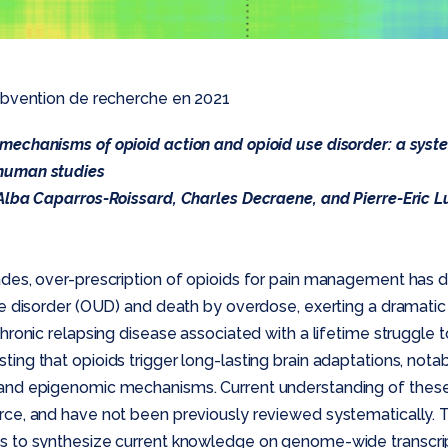
subvention de recherche en 2021
mechanisms of opioid action and opioid use disorder: a syste
human studies
Alba Caparros-Roissard, Charles Decraene, and Pierre-Eric L
ades, over-prescription of opioids for pain management has d
se disorder (OUD) and death by overdose, exerting a dramatic
chronic relapsing disease associated with a lifetime struggle t
ing that opioids trigger long-lasting brain adaptations, nota
and epigenomic mechanisms. Current understanding of thes
ce, and have not been previously reviewed systematically. T
s to synthesize current knowledge on genome-wide transcr