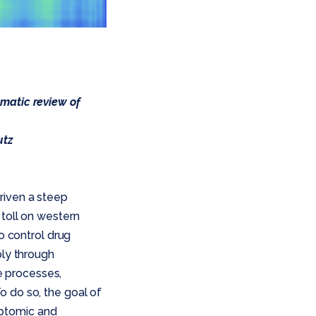
matic review of
utz
riven a steep
 toll on western
o control drug
bly through
e processes,
o do so, the goal of
iptomic and