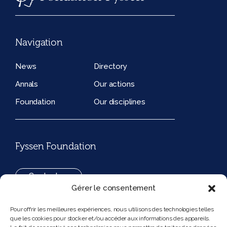
Navigation
News
Directory
Annals
Our actions
Foundation
Our disciplines
Fyssen Foundation
Contact us
Gérer le consentement
+33(0)1 42 97 53 16
Pour offrir les meilleures expériences, nous utilisons des technologies telles
que les cookies pour stocker et/ou accéder aux informations des appareils.
194, rue de Rivoli 75001 Paris France