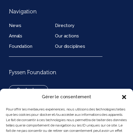
Navigation
News
Directory
Annals
Our actions
Foundation
Our disciplines
Fyssen Foundation
Contact us
Gérer le consentement
+33(0)1 42 97 53 16
Pour offrir les meilleures expériences, nous utilisons des technologies telles
que les cookies pour stocker et/ou accéder aux informations des appareils.
194, rue de Rivoli 75001 Paris France
Le fait de consentir à ces technologies nous permettra de traiter des données
telles que le comportement de navigation ou les ID uniques sur ce site. Le
fait de ne pas consentir ou de retirer son consentement peut avoir un effet