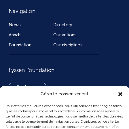
Navigation
News
Directory
Annals
Our actions
Foundation
Our disciplines
Fyssen Foundation
Contact us
Gérer le consentement
+33(0)1 42 97 53 16
Pour offrir les meilleures expériences, nous utilisons des technologies telles
que les cookies pour stocker et/ou accéder aux informations des appareils.
194, rue de Rivoli 75001 Paris France
Le fait de consentir à ces technologies nous permettra de traiter des données
telles que le comportement de navigation ou les ID uniques sur ce site. Le
fait de ne pas consentir ou de retirer son consentement peut avoir un effet