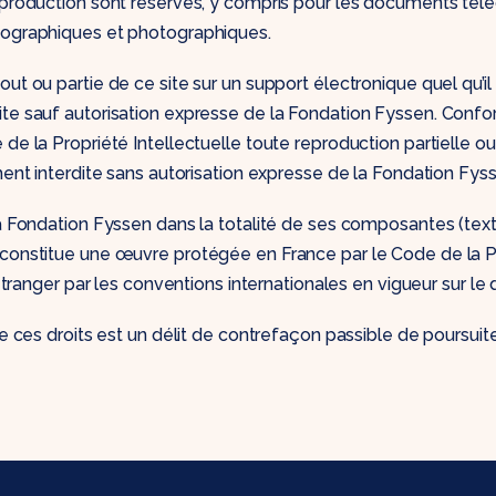
eproduction sont réservés, y compris pour les documents tél
nographiques et photographiques.
ut ou partie de ce site sur un support électronique quel qu’il 
ite sauf autorisation expresse de la Fondation Fyssen. Con
 de la Propriété Intellectuelle toute reproduction partielle o
ement interdite sans autorisation expresse de la Fondation Fys
la Fondation Fyssen dans la totalité de ses composantes (tex
 constitue une œuvre protégée en France par le Code de la P
’étranger par les conventions internationales en vigueur sur le d
de ces droits est un délit de contrefaçon passible de poursuit