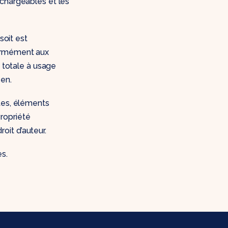
échargeables et les
soit est
formément aux
u totale à usage
sen.
tes, éléments
ropriété
roit d’auteur.
es.