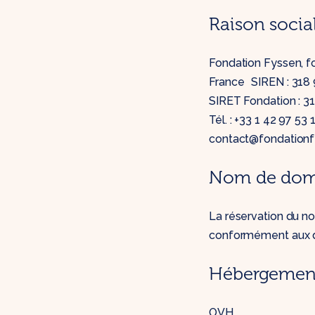
Raison socia
Fondation Fyssen, fon
France SIREN : 318 9
SIRET Fondation : 
Tél. : +33 1 42 97 53
contact@fondationf
Nom de do
La réservation du n
conformément aux di
Hébergement 
OVH