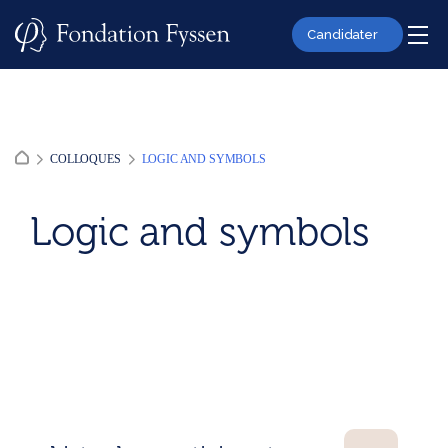
Skip
to
Candidater
content
COLLOQUES
LOGIC AND SYMBOLS
Logic and symbols