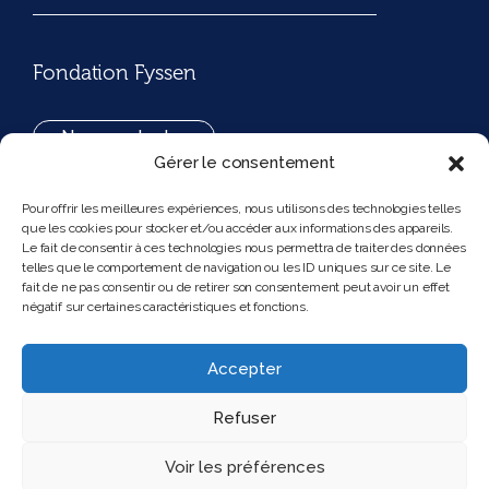
Fondation Fyssen
Nous contacter
Gérer le consentement
+33(0)1 42 97 53 16
Pour offrir les meilleures expériences, nous utilisons des technologies telles
que les cookies pour stocker et/ou accéder aux informations des appareils.
194, rue de Rivoli 75001 Paris France
Le fait de consentir à ces technologies nous permettra de traiter des données
telles que le comportement de navigation ou les ID uniques sur ce site. Le
fait de ne pas consentir ou de retirer son consentement peut avoir un effet
négatif sur certaines caractéristiques et fonctions.
Nous suivre
Instagram
Bluesky
Accepter
Refuser
Voir les préférences
2025 Feel and clic
Mentions légales