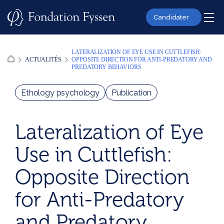
Skip
to
Candidater
content
LATERALIZATION OF EYE USE IN CUTTLEFISH:
ACTUALITÉS
OPPOSITE DIRECTION FOR ANTI-PREDATORY AND
PREDATORY BEHAVIORS
Ethology psychology
Publication
Lateralization of Eye
Use in Cuttlefish:
Opposite Direction
for Anti-Predatory
and Predatory