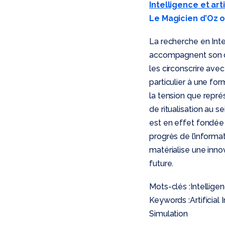
Intelligence et art
Le Magicien d’Oz o
La recherche en Intel
accompagnent son d
les circonscrire ave
particulier à une fo
la tension que repr
de ritualisation au 
est en effet fondée 
progrès de l’informa
matérialise une innov
future.
Mots-clés :Intelligen
Keywords :Artificial
Simulation