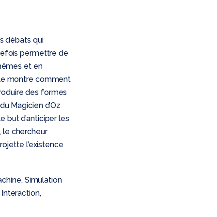
ds débats qui
efois permettre de
s-mêmes et en
ticle montre comment
produire des formes
e du Magicien d’Oz
 but d’anticiper les
, le chercheur
rojette l’existence
machine, Simulation
Interaction,