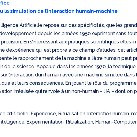
ifice
u la simulation de l’interaction humain-machine
ligence Artificielle repose sur des spécificités, que les gran
éveloppement depuis les années 1950 expriment sans tout
c précision. En s’intéressant aux pratiques scientifiques elle
rme d’expérience qui est propre à ce champ d’études, cet ar
ésente le rapprochement de la machine à l’être humain peut 
sein de la science. Apparue dans les années 1970, la techniqu
sur l’interaction d’un humain avec une machine simulée dans le
tique et leurs conséquences. En jouant le rôle du programme
ation irréalisée qui renvoie à un non-humain – l’IA – dont on p
ce artificielle, Expérience, Ritualisation, Interaction humain-
 Intelligence, Experimentation, Ritualization, Human-Computer 