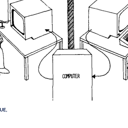
UE,
4