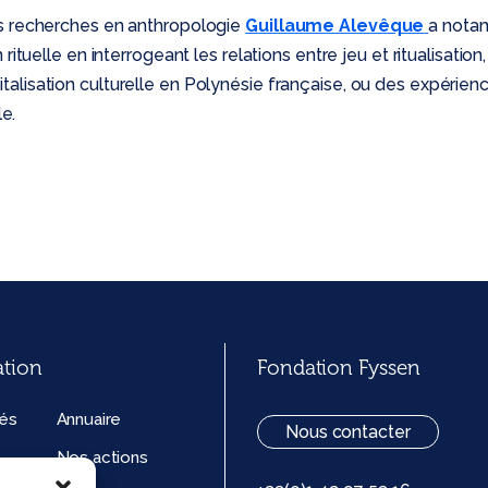
s recherches en anthropologie
Guillaume Alevêque
a nota
rituelle en interrogeant les relations entre jeu et ritualisation, 
lisation culturelle en Polynésie française, ou des expérienc
le.
ation
Fondation Fyssen
tés
Annuaire
Nous contacter
Nos actions