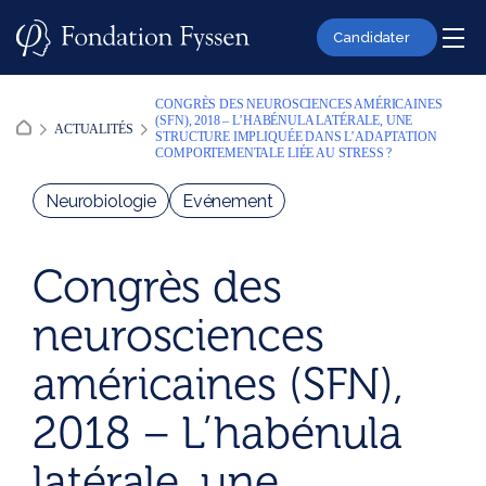
Skip
to
Candidater
content
CONGRÈS DES NEUROSCIENCES AMÉRICAINES
(SFN), 2018 – L’HABÉNULA LATÉRALE, UNE
ACTUALITÉS
STRUCTURE IMPLIQUÉE DANS L’ADAPTATION
COMPORTEMENTALE LIÉE AU STRESS ?
Neurobiologie
Evénement
Congrès des
neurosciences
américaines (SFN),
2018 – L’habénula
latérale, une