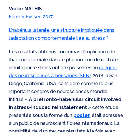
Victor MATHIS
Former Fyssen 2017
L’habénula latérale, une structure impliquée dans
l’adaptation comportementale liée au stress ?
Les résultats obtenus concernant l’implication de
l’habénula latérale dans le phénomène de rechute
induite par le stress ont été présentés au
congrès
des neurosciences américaines (SFN)
, 2018, à San
Diego, Californie, USA, considéré comme le plus
important congrès de neurosciences mondial.
Intitulé «
A prefronto-habenular circuit involved
in stress-induced reinstatement
» cette étude,
présentée sous la forme d’un
poster
, était adressée
à un public de neuroscientifiques internationaux. La
possibilité de discuter ces résultats à la fois avec