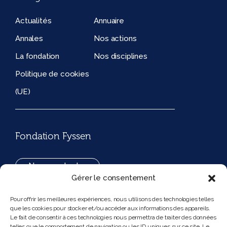
Actualités
Annuaire
Annales
Nos actions
La fondation
Nos disciplines
Politique de cookies
(UE)
Fondation Fyssen
Nous contacter
Gérer le consentement
+33(0)1 42 97 53 16
Pour offrir les meilleures expériences, nous utilisons des technologies telles
que les cookies pour stocker et/ou accéder aux informations des appareils.
194, rue de Rivoli 75001 Paris France
Le fait de consentir à ces technologies nous permettra de traiter des données
telles que le comportement de navigation ou les ID uniques sur ce site. Le