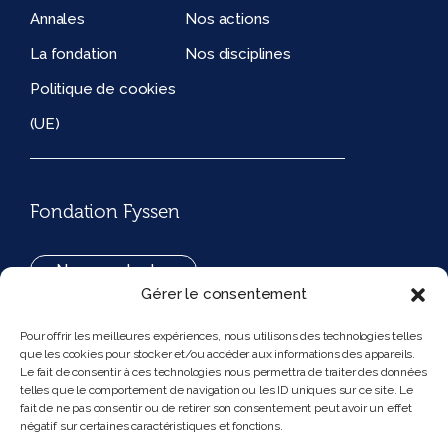
Annales
Nos actions
La fondation
Nos disciplines
Politique de cookies
(UE)
Fondation Fyssen
Nous contacter
Gérer le consentement
+33(0)1 42 97 53 16
Pour offrir les meilleures expériences, nous utilisons des technologies telles
que les cookies pour stocker et/ou accéder aux informations des appareils.
194, rue de Rivoli 75001 Paris France
Le fait de consentir à ces technologies nous permettra de traiter des données
telles que le comportement de navigation ou les ID uniques sur ce site. Le
fait de ne pas consentir ou de retirer son consentement peut avoir un effet
négatif sur certaines caractéristiques et fonctions.
Nous suivre