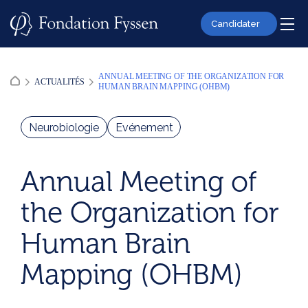
Skip
to
Candidater
content
ANNUAL MEETING OF THE ORGANIZATION FOR
ACTUALITÉS
HUMAN BRAIN MAPPING (OHBM)
Neurobiologie
Evénement
Annual Meeting of
the Organization for
Human Brain
Mapping (OHBM)