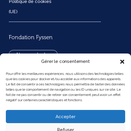
Politique de cookies
(UE)
Fondation Fyssen
Nous contacter
Gérer le consentement
+33(0)1 42 97 53 16
Pour offrir les meilleures expériences, nous utilisons des technologies telles
que les cookies pour stocker et/ou accéder aux informations des appareils.
194, rue de Rivoli 75001 Paris France
Le fait de consentir à ces technologies nous permettra de traiter des données
telles que le comportement de navigation ou les ID uniques sur ce site. Le
fait de ne pas consentir ou de retirer son consentement peut avoir un effet
négatif sur certaines caractéristiques et fonctions.
Nous suivre
Instagram
Bluesky
Accepter
Refuser