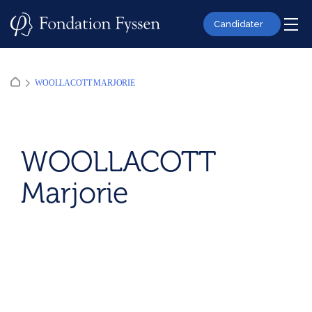
Skip
to
Candidater
content
WOOLLACOTT MARJORIE
WOOLLACOTT
Marjorie