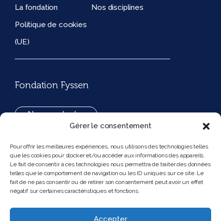
La fondation
Nos disciplines
Politique de cookies
(UE)
Fondation Fyssen
Nous contacter
Gérer le consentement
+33(0)1 42 97 53 16
Pour offrir les meilleures expériences, nous utilisons des technologies telles
que les cookies pour stocker et/ou accéder aux informations des appareils.
194, rue de Rivoli 75001 Paris France
Le fait de consentir à ces technologies nous permettra de traiter des données
telles que le comportement de navigation ou les ID uniques sur ce site. Le
fait de ne pas consentir ou de retirer son consentement peut avoir un effet
négatif sur certaines caractéristiques et fonctions.
Nous suivre
Instagram
Bluesky
Accepter