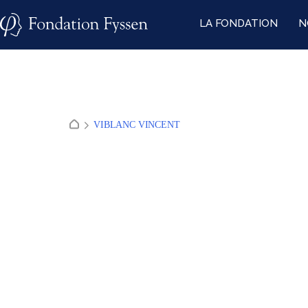
Skip
LA FONDATION
N
to
content
VIBLANC VINCENT