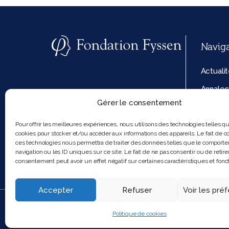
Navig
Actuali
Annales
Gérer le consentement
La fond
Politiq
Pour offrir les meilleures expériences, nous utilisons des technologies telles q
cookies pour stocker et/ou accéder aux informations des appareils. Le fait de co
cookies
ces technologies nous permettra de traiter des données telles que le comport
navigation ou les ID uniques sur ce site. Le fait de ne pas consentir ou de retire
consentement peut avoir un effet négatif sur certaines caractéristiques et fonct
Accepter
Refuser
Voir les pré
2025 Feel and clic
Politique de cookies