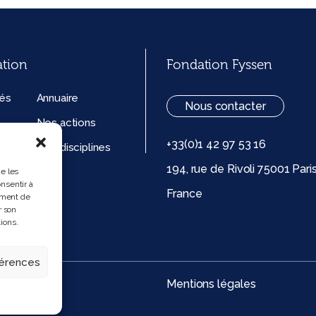
ation
Fondation Fyssen
tés
Annuaire
Nous contacter
Nos actions
+33(0)1 42 97 53 16
ation
Nos disciplines
194, rue de Rivoli 75001 Pari
ue de
ue les
nsentir à
France
 (UE)
ement de
r son
ions.
férences
Mentions légales