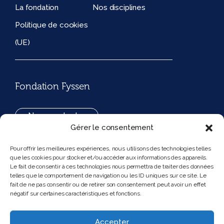
La fondation
Nos disciplines
Politique de cookies
(UE)
Fondation Fyssen
Nous contacter
Gérer le consentement
+33(0)1 42 97 53 16
Pour offrir les meilleures expériences, nous utilisons des technologies telles
que les cookies pour stocker et/ou accéder aux informations des appareils.
194, rue de Rivoli 75001 Paris France
Le fait de consentir à ces technologies nous permettra de traiter des données
telles que le comportement de navigation ou les ID uniques sur ce site. Le
fait de ne pas consentir ou de retirer son consentement peut avoir un effet
négatif sur certaines caractéristiques et fonctions.
Nous suivre
Instagram
Bluesky
Accepter