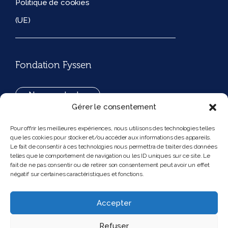
Politique de cookies
(UE)
Fondation Fyssen
Nous contacter
Gérer le consentement
+33(0)1 42 97 53 16
Pour offrir les meilleures expériences, nous utilisons des technologies telles
que les cookies pour stocker et/ou accéder aux informations des appareils.
194, rue de Rivoli 75001 Paris France
Le fait de consentir à ces technologies nous permettra de traiter des données
telles que le comportement de navigation ou les ID uniques sur ce site. Le
fait de ne pas consentir ou de retirer son consentement peut avoir un effet
négatif sur certaines caractéristiques et fonctions.
Nous suivre
Instagram
Bluesky
Accepter
Refuser