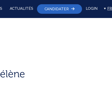
S
ACTUALITÉS
LOGIN
FR
CANDIDATER
élène