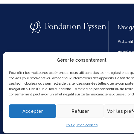
Navig
Actuali
Annales
Gérer le consentement
La fond
Politiq
Pour offrir les meilleures expériences, nous utilisons des technologies telles q
cookies pour stocker et/ou accéder aux informations des appareils. Le fait de co
cookies
ces technologies nous permettra de traiter des données telles que le comport
navigation ou les ID uniques sur ce site. Le fait de ne pas consentir ou de retire
consentement peut avoir un effet négatif sur certaines caractéristiques et fonct
Accepter
Refuser
Voir les pré
2025 Feel and clic
Politique de cookies