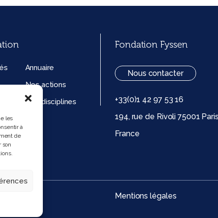
ation
Fondation Fyssen
tés
Annuaire
Nous contacter
Nos actions
+33(0)1 42 97 53 16
ation
Nos disciplines
194, rue de Rivoli 75001 Pari
ue de
ue les
nsentir à
France
 (UE)
ement de
r son
ions.
férences
Mentions légales