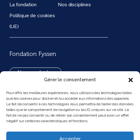
La fondation
Nos disciplines
Politique de cookies
(UE)
Fondation Fyssen
Nous contacter
Gérer le consentement
+33(0)1 42 97 53 16
Pour offrir les meilleures expériences, nous utilisons des technologies telles
que les cookies pour stocker et/ou accéder aux informations des appareils.
194, rue de Rivoli 75001 Paris France
Le fait de consentir à ces technologies nous permettra de traiter des données
telles que le comportement de navigation ou les ID uniques sur ce site. Le
fait de ne pas consentir ou de retirer son consentement peut avoir un effet
négatif sur certaines caractéristiques et fonctions.
Nous suivre
Instagram
Bluesky
Accepter