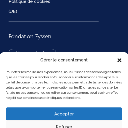
Politique de cookies
(UE)
Fondation Fyssen
Nous contacter
Gérer le consentement
+33(0)1 42 97 53 16
Pour offrir les meilleures expériences, nous utilisons des technologies telles
que les cookies pour stocker et/ou accéder aux informations des appareils.
194, rue de Rivoli 75001 Paris France
Le fait de consentir à ces technologies nous permettra de traiter des données
telles que le comportement de navigation ou les ID uniques sur ce site. Le
fait de ne pas consentir ou de retirer son consentement peut avoir un effet
négatif sur certaines caractéristiques et fonctions.
Nous suivre
Instagram
Bluesky
Accepter
Refuser