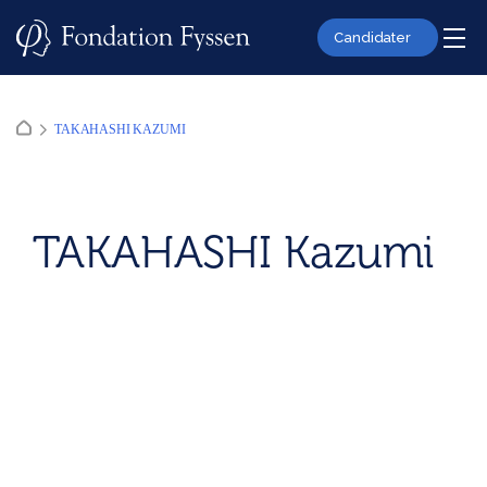
Skip
to
Candidater
content
TAKAHASHI KAZUMI
TAKAHASHI Kazumi