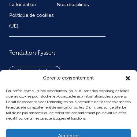
La fondation
Nos disciplines
Politique de cookies
(UE)
Fondation Fyssen
Nous contacter
Gérer le consentement
+33(0)1 42 97 53 16
Pour offrir les meilleures expériences, nous utilisons des technologies telles
que les cookies pour stocker et/ou accéder aux informations des appareils.
194, rue de Rivoli 75001 Paris France
Le fait de consentir à ces technologies nous permettra de traiter des données
telles que le comportement de navigation ou les ID uniques sur ce site. Le
fait de ne pas consentir ou de retirer son consentement peut avoir un effet
négatif sur certaines caractéristiques et fonctions.
Nous suivre
Instagram
Bluesky
Accepter