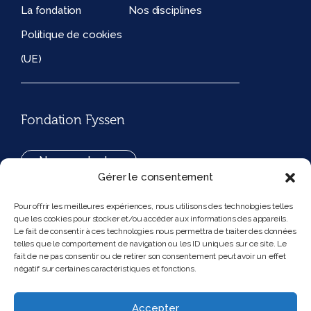
La fondation
Nos disciplines
Politique de cookies
(UE)
Fondation Fyssen
Nous contacter
Gérer le consentement
+33(0)1 42 97 53 16
Pour offrir les meilleures expériences, nous utilisons des technologies telles
que les cookies pour stocker et/ou accéder aux informations des appareils.
194, rue de Rivoli 75001 Paris France
Le fait de consentir à ces technologies nous permettra de traiter des données
telles que le comportement de navigation ou les ID uniques sur ce site. Le
fait de ne pas consentir ou de retirer son consentement peut avoir un effet
négatif sur certaines caractéristiques et fonctions.
Nous suivre
Instagram
Bluesky
Accepter