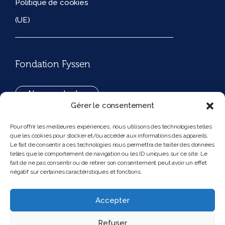
Politique de cookies
(UE)
Fondation Fyssen
Nous contacter
Gérer le consentement
+33(0)1 42 97 53 16
Pour offrir les meilleures expériences, nous utilisons des technologies telles
que les cookies pour stocker et/ou accéder aux informations des appareils.
194, rue de Rivoli 75001 Paris France
Le fait de consentir à ces technologies nous permettra de traiter des données
telles que le comportement de navigation ou les ID uniques sur ce site. Le
fait de ne pas consentir ou de retirer son consentement peut avoir un effet
négatif sur certaines caractéristiques et fonctions.
Nous suivre
Instagram
Bluesky
Accepter
Refuser