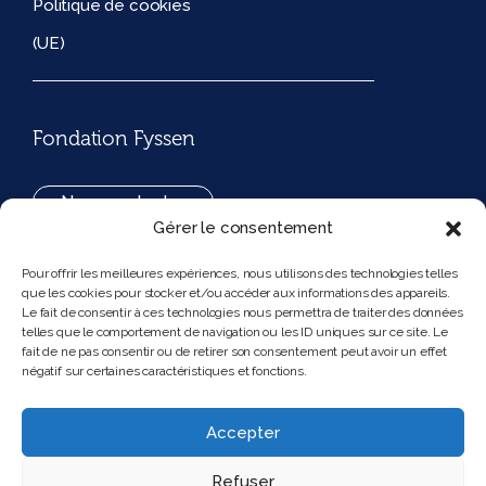
Politique de cookies
(UE)
Fondation Fyssen
Nous contacter
Gérer le consentement
+33(0)1 42 97 53 16
Pour offrir les meilleures expériences, nous utilisons des technologies telles
que les cookies pour stocker et/ou accéder aux informations des appareils.
194, rue de Rivoli 75001 Paris France
Le fait de consentir à ces technologies nous permettra de traiter des données
telles que le comportement de navigation ou les ID uniques sur ce site. Le
fait de ne pas consentir ou de retirer son consentement peut avoir un effet
négatif sur certaines caractéristiques et fonctions.
Nous suivre
Instagram
Bluesky
Accepter
Refuser