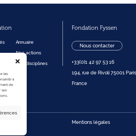
ation
Fondation Fyssen
tés
Annuaire
Nous contacter
Nos actions
+33(0)1 42 97 53 16
ation
Nos disciplines
194, rue de Rivoli 75001 Pari
ue de
ue les
nsentir à
France
 (UE)
ement de
r son
ions.
férences
Mentions légales