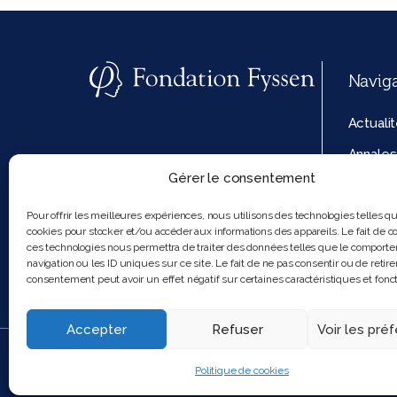
Navig
Actuali
Annales
Gérer le consentement
La fond
Politiq
Pour offrir les meilleures expériences, nous utilisons des technologies telles q
cookies pour stocker et/ou accéder aux informations des appareils. Le fait de co
cookies
ces technologies nous permettra de traiter des données telles que le comport
navigation ou les ID uniques sur ce site. Le fait de ne pas consentir ou de retire
consentement peut avoir un effet négatif sur certaines caractéristiques et fonct
Accepter
Refuser
Voir les pré
2025 Feel and clic
Politique de cookies