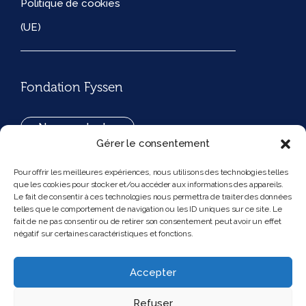
Politique de cookies
(UE)
Fondation Fyssen
Nous contacter
Gérer le consentement
+33(0)1 42 97 53 16
Pour offrir les meilleures expériences, nous utilisons des technologies telles
que les cookies pour stocker et/ou accéder aux informations des appareils.
194, rue de Rivoli 75001 Paris France
Le fait de consentir à ces technologies nous permettra de traiter des données
telles que le comportement de navigation ou les ID uniques sur ce site. Le
fait de ne pas consentir ou de retirer son consentement peut avoir un effet
négatif sur certaines caractéristiques et fonctions.
Nous suivre
Instagram
Bluesky
Accepter
Refuser