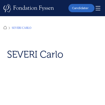
Skip
to
Candidater
content
SEVERI CARLO
SEVERI Carlo