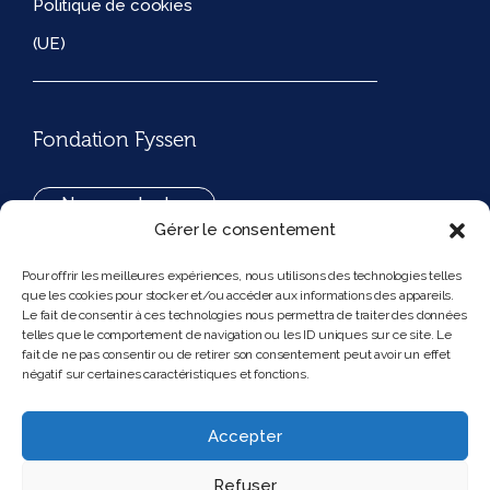
Politique de cookies
(UE)
Fondation Fyssen
Nous contacter
Gérer le consentement
+33(0)1 42 97 53 16
Pour offrir les meilleures expériences, nous utilisons des technologies telles
que les cookies pour stocker et/ou accéder aux informations des appareils.
194, rue de Rivoli 75001 Paris France
Le fait de consentir à ces technologies nous permettra de traiter des données
telles que le comportement de navigation ou les ID uniques sur ce site. Le
fait de ne pas consentir ou de retirer son consentement peut avoir un effet
négatif sur certaines caractéristiques et fonctions.
Nous suivre
Instagram
Bluesky
Accepter
Refuser