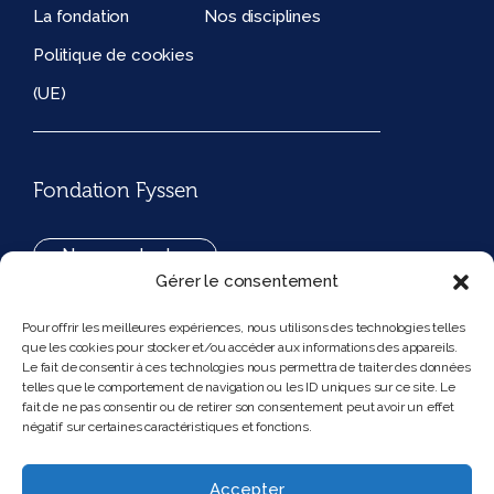
La fondation
Nos disciplines
Politique de cookies
(UE)
Fondation Fyssen
Nous contacter
Gérer le consentement
+33(0)1 42 97 53 16
Pour offrir les meilleures expériences, nous utilisons des technologies telles
que les cookies pour stocker et/ou accéder aux informations des appareils.
194, rue de Rivoli 75001 Paris France
Le fait de consentir à ces technologies nous permettra de traiter des données
telles que le comportement de navigation ou les ID uniques sur ce site. Le
fait de ne pas consentir ou de retirer son consentement peut avoir un effet
négatif sur certaines caractéristiques et fonctions.
Nous suivre
Instagram
Bluesky
Accepter