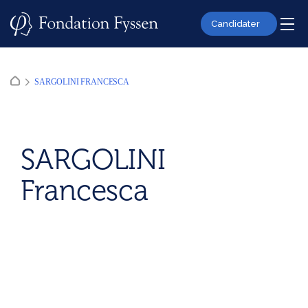
Skip
to
Candidater
content
SARGOLINI FRANCESCA
SARGOLINI
Francesca