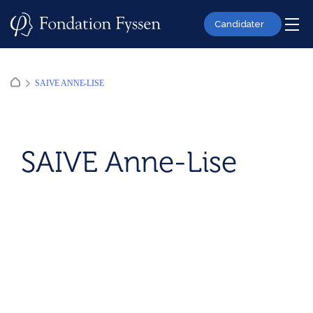
Skip
to
Candidater
content
SAIVE ANNE-LISE
SAIVE Anne-Lise