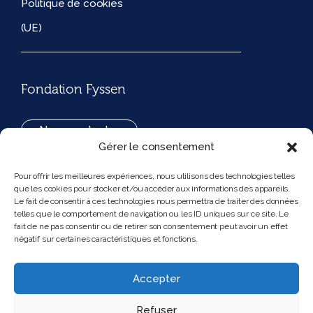
Politique de cookies
(UE)
Fondation Fyssen
Nous contacter
Gérer le consentement
+33(0)1 42 97 53 16
Pour offrir les meilleures expériences, nous utilisons des technologies telles
que les cookies pour stocker et/ou accéder aux informations des appareils.
194, rue de Rivoli 75001 Paris France
Le fait de consentir à ces technologies nous permettra de traiter des données
telles que le comportement de navigation ou les ID uniques sur ce site. Le
fait de ne pas consentir ou de retirer son consentement peut avoir un effet
négatif sur certaines caractéristiques et fonctions.
Nous suivre
Instagram
Bluesky
Accepter
Refuser