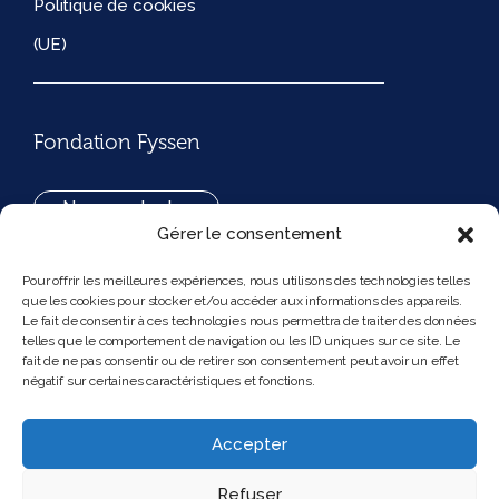
Politique de cookies
(UE)
Fondation Fyssen
Nous contacter
Gérer le consentement
+33(0)1 42 97 53 16
Pour offrir les meilleures expériences, nous utilisons des technologies telles
que les cookies pour stocker et/ou accéder aux informations des appareils.
194, rue de Rivoli 75001 Paris France
Le fait de consentir à ces technologies nous permettra de traiter des données
telles que le comportement de navigation ou les ID uniques sur ce site. Le
fait de ne pas consentir ou de retirer son consentement peut avoir un effet
négatif sur certaines caractéristiques et fonctions.
Nous suivre
Instagram
Bluesky
Accepter
Refuser