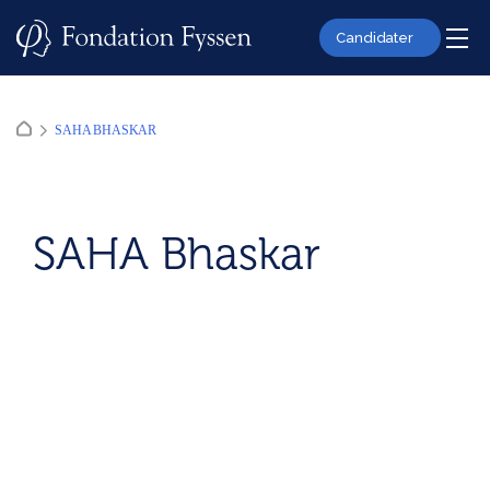
Skip
to
Candidater
content
SAHA BHASKAR
SAHA Bhaskar