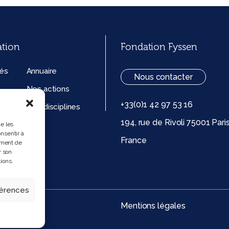
ation
Fondation Fyssen
tés
Annuaire
Nous contacter
Nos actions
+33(0)1 42 97 53 16
ation
Nos disciplines
194, rue de Rivoli 75001 Pari
ue de
ue les
nsentir à
France
 (UE)
ement de
r son
ions.
férences
Mentions légales