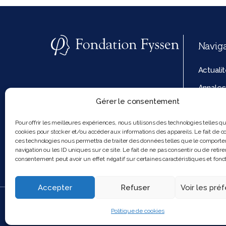
Navig
Actuali
Annales
Gérer le consentement
La fond
Politiq
Pour offrir les meilleures expériences, nous utilisons des technologies telles q
cookies pour stocker et/ou accéder aux informations des appareils. Le fait de co
cookies
ces technologies nous permettra de traiter des données telles que le comport
navigation ou les ID uniques sur ce site. Le fait de ne pas consentir ou de retire
consentement peut avoir un effet négatif sur certaines caractéristiques et fonct
Accepter
Refuser
Voir les pré
2025 Feel and clic
Politique de cookies