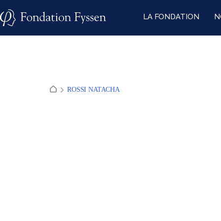
Skip
LA FONDATION
N
to
content
ROSSI NATACHA