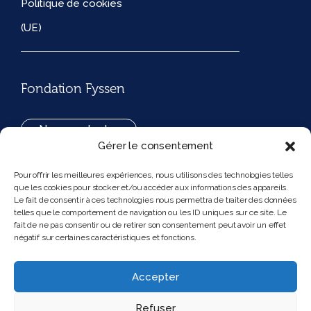
Politique de cookies
(UE)
Fondation Fyssen
Nous contacter
Gérer le consentement
+33(0)1 42 97 53 16
Pour offrir les meilleures expériences, nous utilisons des technologies telles
que les cookies pour stocker et/ou accéder aux informations des appareils.
194, rue de Rivoli 75001 Paris France
Le fait de consentir à ces technologies nous permettra de traiter des données
telles que le comportement de navigation ou les ID uniques sur ce site. Le
fait de ne pas consentir ou de retirer son consentement peut avoir un effet
négatif sur certaines caractéristiques et fonctions.
Nous suivre
Instagram
Bluesky
Accepter
Refuser