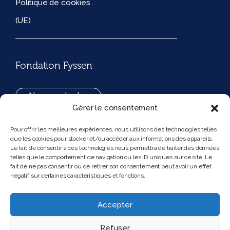
Politique de cookies
(UE)
Fondation Fyssen
Nous contacter
Gérer le consentement
+33(0)1 42 97 53 16
Pour offrir les meilleures expériences, nous utilisons des technologies telles
que les cookies pour stocker et/ou accéder aux informations des appareils.
194, rue de Rivoli 75001 Paris France
Le fait de consentir à ces technologies nous permettra de traiter des données
telles que le comportement de navigation ou les ID uniques sur ce site. Le
fait de ne pas consentir ou de retirer son consentement peut avoir un effet
négatif sur certaines caractéristiques et fonctions.
Nous suivre
Instagram
Bluesky
Accepter
Refuser