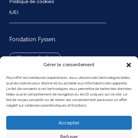
Politique de cookies
(UE)
Fondation Fyssen
Nous contacter
Gérer le consentement
+33(0)1 42 97 53 16
Pour offrir les meilleures expériences, nous utilisons des technologies telles
que les cookies pour stocker et/ou accéder aux informations des appareils.
194, rue de Rivoli 75001 Paris France
Le fait de consentir à ces technologies nous permettra de traiter des données
telles que le comportement de navigation ou les ID uniques sur ce site. Le
fait de ne pas consentir ou de retirer son consentement peut avoir un effet
négatif sur certaines caractéristiques et fonctions.
Nous suivre
Instagram
Bluesky
Accepter
Refuser