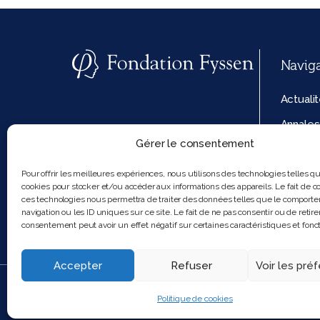
Navig
Actuali
Annales
Gérer le consentement
La fond
Politiq
Pour offrir les meilleures expériences, nous utilisons des technologies telles q
cookies pour stocker et/ou accéder aux informations des appareils. Le fait de co
cookies
ces technologies nous permettra de traiter des données telles que le comport
navigation ou les ID uniques sur ce site. Le fait de ne pas consentir ou de retire
consentement peut avoir un effet négatif sur certaines caractéristiques et fonct
Accepter
Refuser
Voir les pré
2025 Feel and clic
Politique de cookies