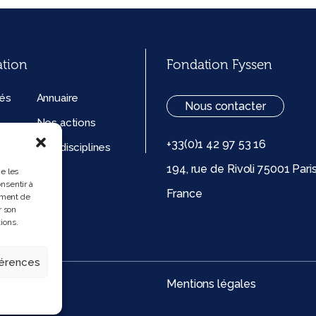
ation
Fondation Fyssen
tés
Annuaire
Nous contacter
Nos actions
+33(0)1 42 97 53 16
ation
Nos disciplines
194, rue de Rivoli 75001 Pari
ue de
ue les
nsentir à
France
 (UE)
ement de
r son
ions.
férences
Mentions légales