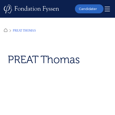
Skip
to
Candidater
content
PREAT THOMAS
PREAT Thomas