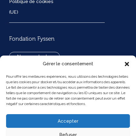
Politique de cookies
(UE)
Fondation Fyssen
Nous contacter
Gérer le consentement
+33(0)1 42 97 53 16
Pour offrir les meilleures expériences, nous utilisons des technologies telles
que les cookies pour stocker et/ou accéder aux informations des appareils.
194, rue de Rivoli 75001 Paris France
Le fait de consentir à ces technologies nous permettra de traiter des données
telles que le comportement de navigation ou les ID uniques sur ce site. Le
fait de ne pas consentir ou de retirer son consentement peut avoir un effet
négatif sur certaines caractéristiques et fonctions.
Nous suivre
Instagram
Bluesky
Accepter
Refuser