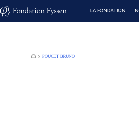
Skip
LA FONDATION
N
to
content
POUCET BRUNO