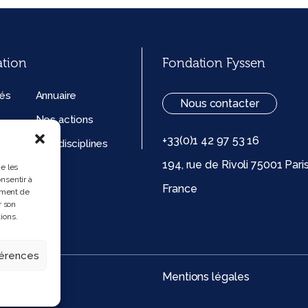
ation
Fondation Fyssen
tés
Annuaire
Nous contacter
Nos actions
+33(0)1 42 97 53 16
ation
Nos disciplines
194, rue de Rivoli 75001 Pari
ue de
ue les
nsentir à
France
 (UE)
ement de
r son
ions.
férences
Mentions légales