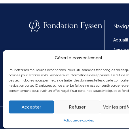
Navig
Actuali
Annales
Gérer le consentement
La fond
Politiq
Pour offrir les meilleures expériences, nous utilisons des technologies telles q
cookies pour stocker et/ou accéder aux informations des appareils. Le fait de co
cookies
ces technologies nous permettra de traiter des données telles que le comport
navigation ou les ID uniques sur ce site. Le fait de ne pas consentir ou de retire
consentement peut avoir un effet négatif sur certaines caractéristiques et fonct
Accepter
Refuser
Voir les pré
2025 Feel and clic
Politique de cookies