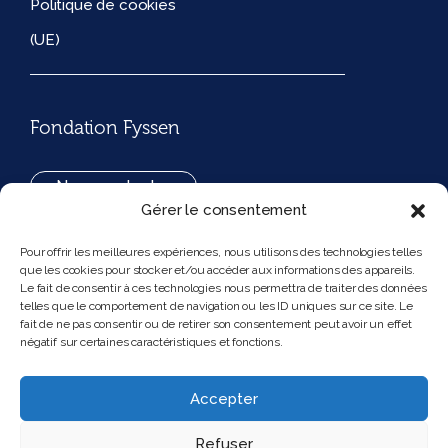
Politique de cookies
(UE)
Fondation Fyssen
Nous contacter
Gérer le consentement
+33(0)1 42 97 53 16
Pour offrir les meilleures expériences, nous utilisons des technologies telles
que les cookies pour stocker et/ou accéder aux informations des appareils.
194, rue de Rivoli 75001 Paris France
Le fait de consentir à ces technologies nous permettra de traiter des données
telles que le comportement de navigation ou les ID uniques sur ce site. Le
fait de ne pas consentir ou de retirer son consentement peut avoir un effet
négatif sur certaines caractéristiques et fonctions.
Nous suivre
Instagram
Bluesky
Accepter
Refuser