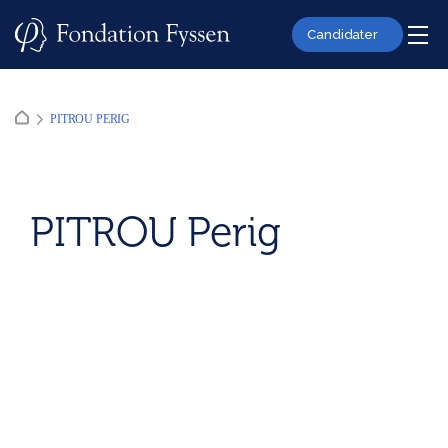
Skip
to
Candidater
content
PITROU PERIG
PITROU Perig