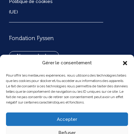
Politique de cookies
(UE)
Fondation Fyssen
Nous contacter
Gérer le consentement
+33(0)1 42 97 53 16
Pour offrir les meilleures expériences, nous utilisons des technologies telles
que les cookies pour stocker et/ou accéder aux informations des appareils.
194, rue de Rivoli 75001 Paris France
Le fait de consentir à ces technologies nous permettra de traiter des données
telles que le comportement de navigation ou les ID uniques sur ce site. Le
fait de ne pas consentir ou de retirer son consentement peut avoir un effet
négatif sur certaines caractéristiques et fonctions.
Nous suivre
Instagram
Bluesky
Accepter
Refuser