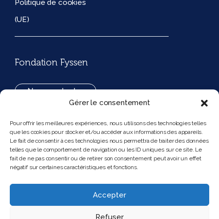
Politique de cookies
(UE)
Fondation Fyssen
Nous contacter
Gérer le consentement
+33(0)1 42 97 53 16
Pour offrir les meilleures expériences, nous utilisons des technologies telles
que les cookies pour stocker et/ou accéder aux informations des appareils.
194, rue de Rivoli 75001 Paris France
Le fait de consentir à ces technologies nous permettra de traiter des données
telles que le comportement de navigation ou les ID uniques sur ce site. Le
fait de ne pas consentir ou de retirer son consentement peut avoir un effet
négatif sur certaines caractéristiques et fonctions.
Nous suivre
Instagram
Bluesky
Accepter
Refuser