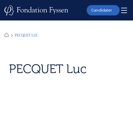
Skip
to
Candidater
content
PECQUET LUC
PECQUET Luc