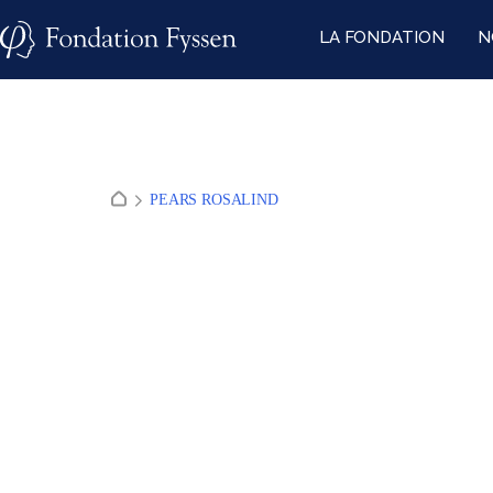
Skip
LA FONDATION
N
to
content
PEARS ROSALIND