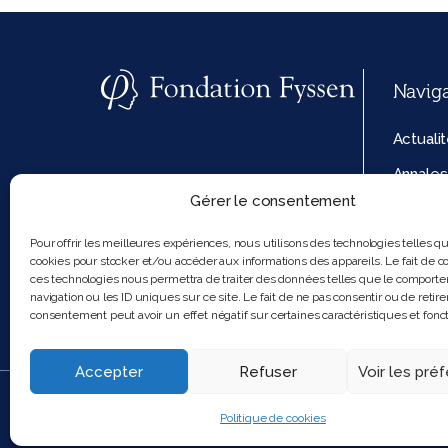
Navig
Actuali
Annales
Gérer le consentement
La fond
Politiq
Pour offrir les meilleures expériences, nous utilisons des technologies telles q
cookies pour stocker et/ou accéder aux informations des appareils. Le fait de co
cookies
ces technologies nous permettra de traiter des données telles que le comport
navigation ou les ID uniques sur ce site. Le fait de ne pas consentir ou de retire
consentement peut avoir un effet négatif sur certaines caractéristiques et fonct
Accepter
Refuser
Voir les pré
2025 Feel and clic
Politique de cookies