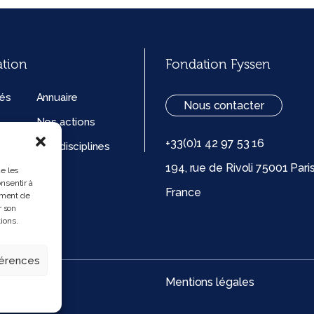
ation
Fondation Fyssen
tés
Annuaire
Nous contacter
Nos actions
+33(0)1 42 97 53 16
ation
Nos disciplines
194, rue de Rivoli 75001 Pari
ue de
ue les
nsentir à
France
 (UE)
ement de
r son
ions.
férences
Mentions légales