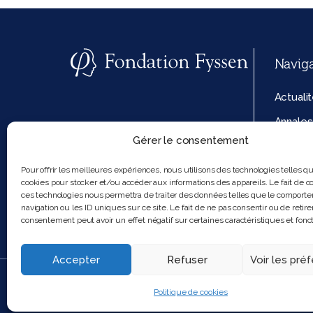
Navig
Actuali
Annales
Gérer le consentement
La fond
Politiq
Pour offrir les meilleures expériences, nous utilisons des technologies telles q
cookies pour stocker et/ou accéder aux informations des appareils. Le fait de co
cookies
ces technologies nous permettra de traiter des données telles que le comport
navigation ou les ID uniques sur ce site. Le fait de ne pas consentir ou de retire
consentement peut avoir un effet négatif sur certaines caractéristiques et fonct
Accepter
Refuser
Voir les pré
2025 Feel and clic
Politique de cookies