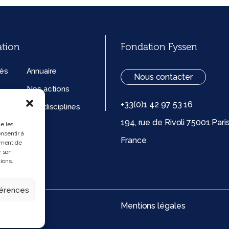
ation
Fondation Fyssen
tés
Annuaire
Nous contacter
Nos actions
+33(0)1 42 97 53 16
ation
Nos disciplines
194, rue de Rivoli 75001 Pari
ue de
ue les
nsentir à
France
 (UE)
ement de
r son
ions.
férences
Mentions légales