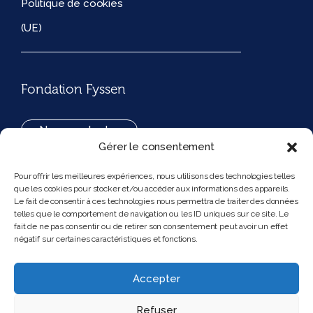
Politique de cookies
(UE)
Fondation Fyssen
Nous contacter
Gérer le consentement
+33(0)1 42 97 53 16
Pour offrir les meilleures expériences, nous utilisons des technologies telles
que les cookies pour stocker et/ou accéder aux informations des appareils.
194, rue de Rivoli 75001 Paris France
Le fait de consentir à ces technologies nous permettra de traiter des données
telles que le comportement de navigation ou les ID uniques sur ce site. Le
fait de ne pas consentir ou de retirer son consentement peut avoir un effet
négatif sur certaines caractéristiques et fonctions.
Nous suivre
Instagram
Bluesky
Accepter
Refuser