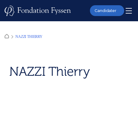
Skip
to
Candidater
content
NAZZI THIERRY
NAZZI Thierry