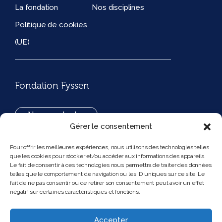
La fondation
Nos disciplines
Politique de cookies
(UE)
Fondation Fyssen
Nous contacter
Gérer le consentement
+33(0)1 42 97 53 16
Pour offrir les meilleures expériences, nous utilisons des technologies telles
que les cookies pour stocker et/ou accéder aux informations des appareils.
194, rue de Rivoli 75001 Paris France
Le fait de consentir à ces technologies nous permettra de traiter des données
telles que le comportement de navigation ou les ID uniques sur ce site. Le
fait de ne pas consentir ou de retirer son consentement peut avoir un effet
négatif sur certaines caractéristiques et fonctions.
Nous suivre
Instagram
Bluesky
Accepter