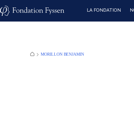
Skip
LA FONDATION
N
to
content
MORILLON BENJAMIN