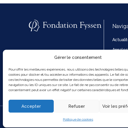
Navig
Actuali
Annales
Gérer le consentement
La fond
Politiq
Pour offrir les meilleures expériences, nous utilisons des technologies telles q
cookies pour stocker et/ou accéder aux informations des appareils. Le fait de co
cookies
ces technologies nous permettra de traiter des données telles que le comport
navigation ou les ID uniques sur ce site. Le fait de ne pas consentir ou de retire
consentement peut avoir un effet négatif sur certaines caractéristiques et fonct
Accepter
Refuser
Voir les pré
2025 Feel and clic
Politique de cookies