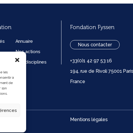
ation
Fondation Fyssen
tés
Annuaire
Nous contacter
Nos actions
+33(0)1 42 97 53 16
ation
Nos disciplines
194, rue de Rivoli 75001 Pari
ue de
ue les
nsentir à
France
 (UE)
ement de
r son
ions.
férences
Mentions légales