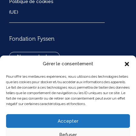
Politique de cookies
(UE)
Fondation Fyssen
Nous contacter
Gérer le consentement
+33(0)1 42 97 53 16
Pour offrir les meilleures expériences, nous utilisons des technologies telles
que les cookies pour stocker et/ou accéder aux informations des appareils.
194, rue de Rivoli 75001 Paris France
Le fait de consentir à ces technologies nous permettra de traiter des données
telles que le comportement de navigation ou les ID uniques sur ce site. Le
fait de ne pas consentir ou de retirer son consentement peut avoir un effet
négatif sur certaines caractéristiques et fonctions.
Nous suivre
Instagram
Bluesky
Accepter
Refuser